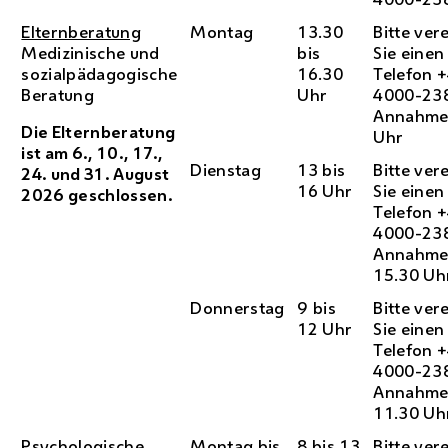
Elternberatung
Montag
13.30
Bitte ver
Medizinische und
bis
Sie einen
sozialpädagogische
16.30
Telefon 
Beratung
Uhr
4000-23
Annahmes
Die Elternberatung
Uhr
ist am
6., 10., 17.,
Dienstag
13 bis
Bitte ver
24. und 31. August
16 Uhr
Sie einen
2026 geschlossen.
Telefon 
4000-23
Annahme
15.30 Uh
Donnerstag
9 bis
Bitte ver
12 Uhr
Sie einen
Telefon 
4000-23
Annahme
11.30 Uh
Psychologische
Montag bis
8 bis 13
Bitte ver