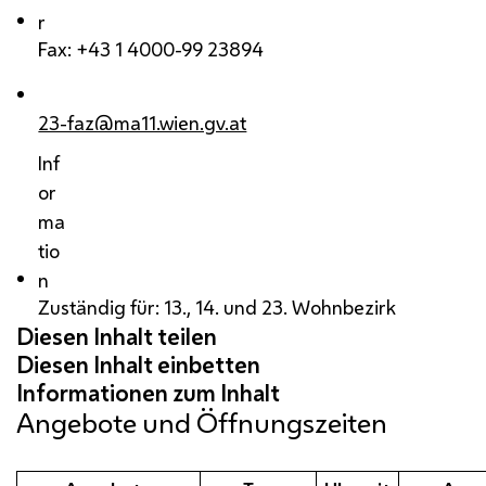
r
Fax: +43 1 4000-99 23894
23-faz@ma11.wien.gv.at
Inf
or
ma
tio
n
Zuständig für: 13., 14. und 23. Wohnbezirk
Angebote und Öffnungszeiten