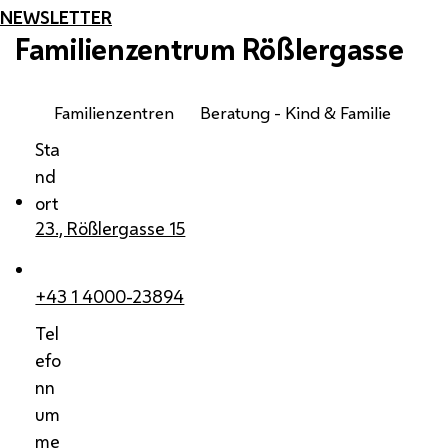
NEWSLETTER
Familienzentrum Rößlergasse
Familienzentren
Beratung - Kind & Familie
Sta
nd
ort
23., Rößlergasse 15
+43 1 4000-23894
Tel
efo
nn
um
me