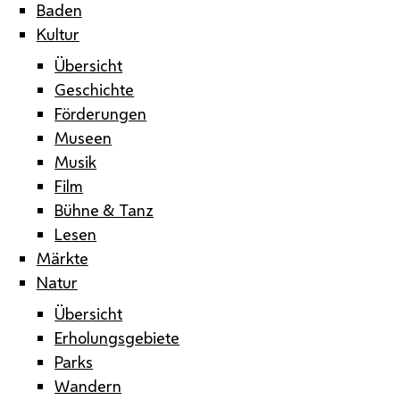
Baden
Kultur
Übersicht
Geschichte
Förderungen
Museen
Musik
Film
Bühne & Tanz
Lesen
Märkte
Natur
Übersicht
Erholungsgebiete
Parks
Wandern