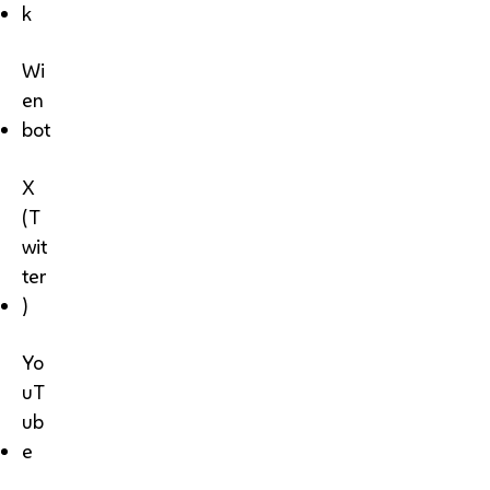
k
Wi
en
bot
X
(T
wit
ter
)
Yo
uT
ub
e