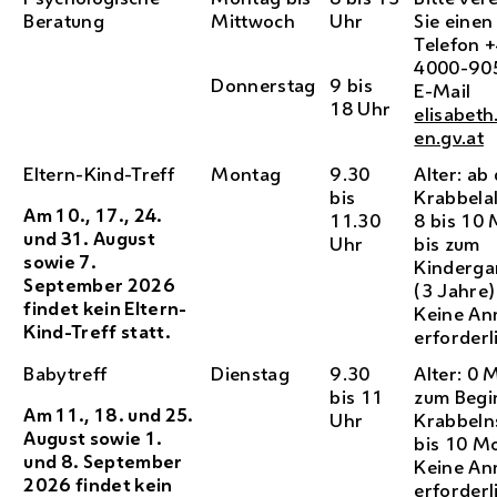
Beratung
Mittwoch
Uhr
Sie einen
Telefon 
4000-90
Donnerstag
9 bis
E-Mail
18 Uhr
elisabet
en.gv.at
Eltern-Kind-Treff
Montag
9.30
Alter: ab
bis
Krabbelal
Am
10., 17., 24.
11.30
8 bis 10
und 31. August
Uhr
bis zum
sowie 7.
Kinderga
September 2026
(3 Jahre)
findet kein Eltern-
Keine An
Kind-Treff statt.
erforderl
Babytreff
Dienstag
9.30
Alter: 0 
bis 11
zum Begi
Am
11., 18. und 25.
Uhr
Krabbelns
August sowie 1.
bis 10 M
und 8. September
Keine An
2026 findet kein
erforderl