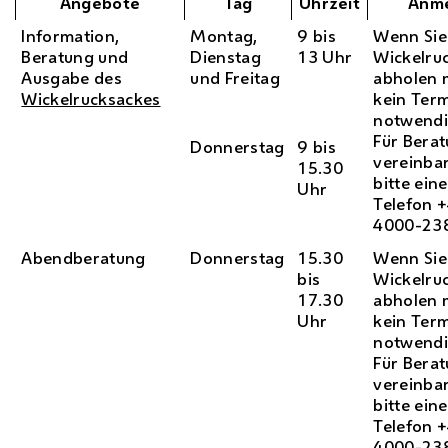
Angebote
Tag
Uhrzeit
Anm
Information,
Montag,
9 bis
Wenn Sie
Beratung und
Dienstag
13 Uhr
Wickelru
Ausgabe des
und Freitag
abholen 
Wickelrucksackes
kein Ter
notwendi
Für Bera
Donnerstag
9 bis
vereinbar
15.30
bitte ein
Uhr
Telefon 
4000-23
Abendberatung
Donnerstag
15.30
Wenn Sie
bis
Wickelru
17.30
abholen 
Uhr
kein Ter
notwendi
Für Bera
vereinbar
bitte ein
Telefon 
4000-23