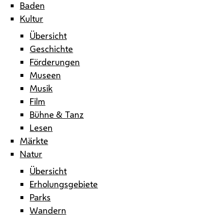
Baden
Kultur
Übersicht
Geschichte
Förderungen
Museen
Musik
Film
Bühne & Tanz
Lesen
Märkte
Natur
Übersicht
Erholungsgebiete
Parks
Wandern