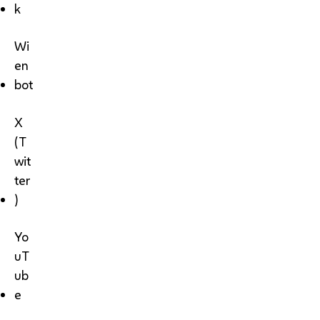
k
Wi
en
bot
X
(T
wit
ter
)
Yo
uT
ub
e