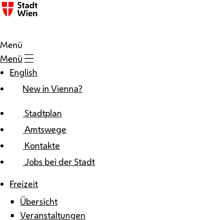
Zum Inhalt
Menü
Menü
English
New in Vienna?
Stadtplan
Amtswege
Kontakte
Jobs bei der Stadt
Freizeit
Übersicht
Veranstaltungen