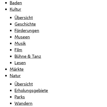
Baden
Kultur
Übersicht
Geschichte
Förderungen
Museen
Musik
Film
Bühne & Tanz
Lesen
Märkte
Natur
Übersicht
Erholungsgebiete
Parks
Wandern