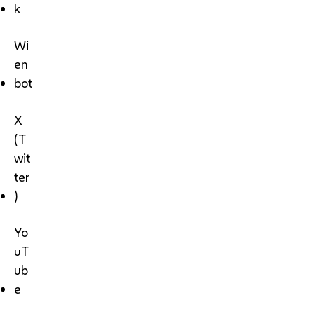
k
Wi
en
bot
X
(T
wit
ter
)
Yo
uT
ub
e