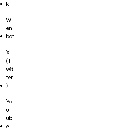
k
Wi
en
bot
X
(T
wit
ter
)
Yo
uT
ub
e