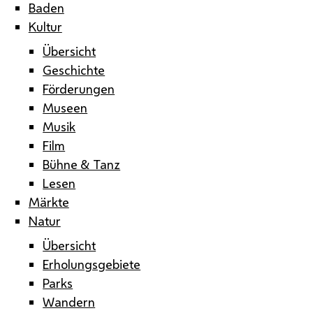
Baden
Kultur
Übersicht
Geschichte
Förderungen
Museen
Musik
Film
Bühne & Tanz
Lesen
Märkte
Natur
Übersicht
Erholungsgebiete
Parks
Wandern