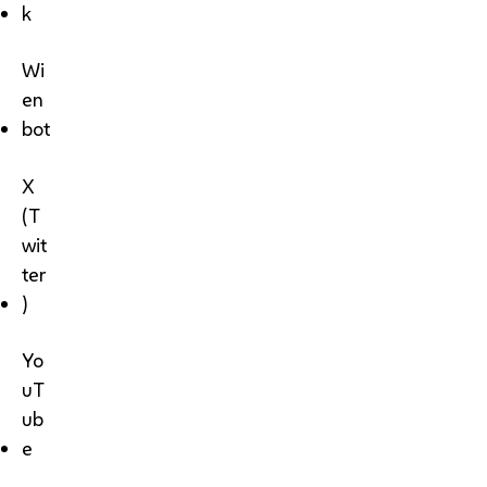
k
Wi
en
bot
X
(T
wit
ter
)
Yo
uT
ub
e