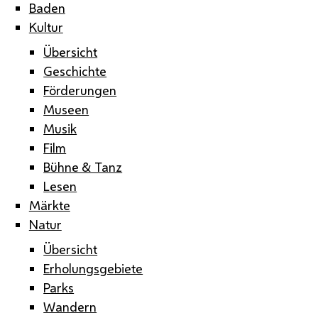
Baden
Kultur
Übersicht
Geschichte
Förderungen
Museen
Musik
Film
Bühne & Tanz
Lesen
Märkte
Natur
Übersicht
Erholungsgebiete
Parks
Wandern