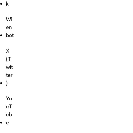
k
Wi
en
bot
X
(T
wit
ter
)
Yo
uT
ub
e