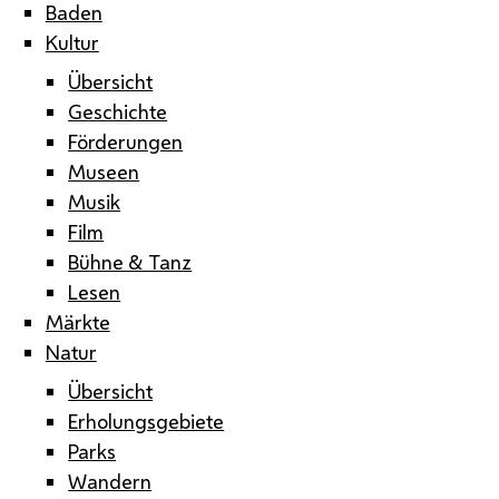
Baden
Kultur
Übersicht
Geschichte
Förderungen
Museen
Musik
Film
Bühne & Tanz
Lesen
Märkte
Natur
Übersicht
Erholungsgebiete
Parks
Wandern