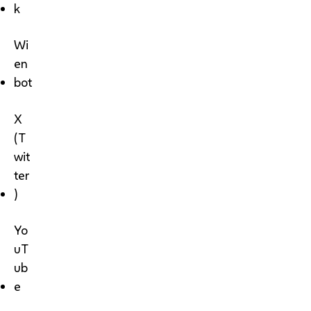
k
Wi
en
bot
X
(T
wit
ter
)
Yo
uT
ub
e