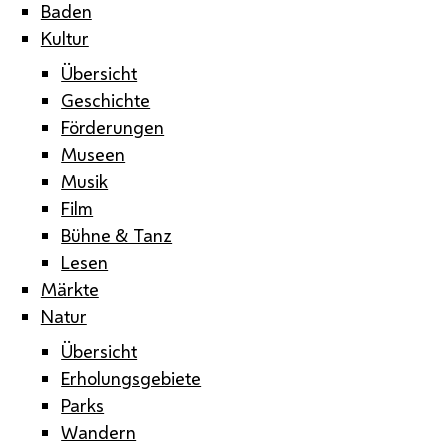
Baden
Kultur
Übersicht
Geschichte
Förderungen
Museen
Musik
Film
Bühne & Tanz
Lesen
Märkte
Natur
Übersicht
Erholungsgebiete
Parks
Wandern