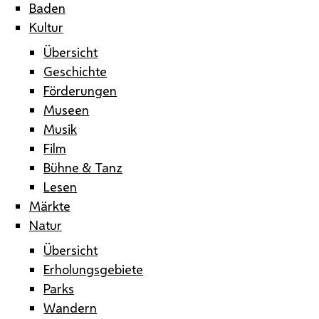
Baden
Kultur
Übersicht
Geschichte
Förderungen
Museen
Musik
Film
Bühne & Tanz
Lesen
Märkte
Natur
Übersicht
Erholungsgebiete
Parks
Wandern