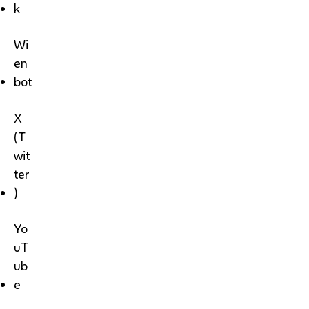
k
Wi
en
bot
X
(T
wit
ter
)
Yo
uT
ub
e