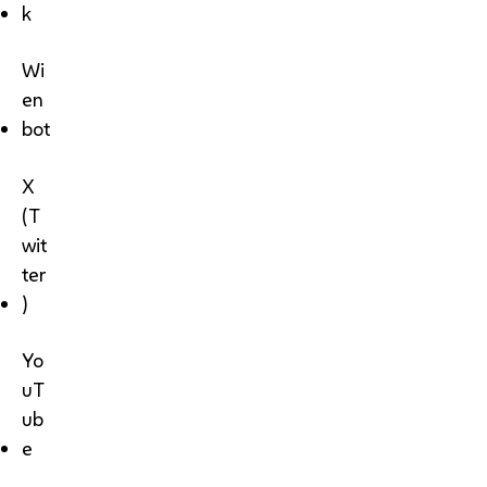
k
Wi
en
bot
X
(T
wit
ter
)
Yo
uT
ub
e