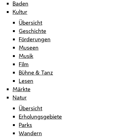
Baden
Kultur
Übersicht
Geschichte
Förderungen
Museen
Musik
Film
Bühne & Tanz
Lesen
Märkte
Natur
Übersicht
Erholungsgebiete
Parks
Wandern