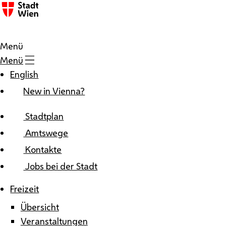
Zum Inhalt
Menü
Menü
English
New in Vienna?
Stadtplan
Amtswege
Kontakte
Jobs bei der Stadt
Freizeit
Übersicht
Veranstaltungen