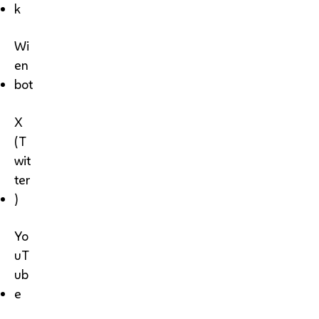
k
Wi
en
bot
X
(T
wit
ter
)
Yo
uT
ub
e