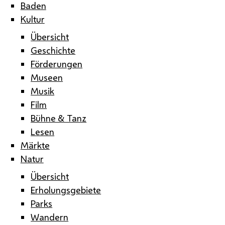
Baden
Kultur
Übersicht
Geschichte
Förderungen
Museen
Musik
Film
Bühne & Tanz
Lesen
Märkte
Natur
Übersicht
Erholungsgebiete
Parks
Wandern