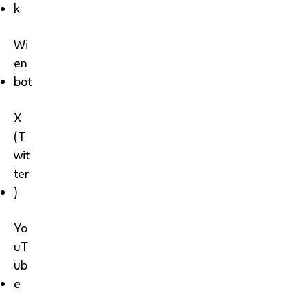
k
Wi
en
bot
X
(T
wit
ter
)
Yo
uT
ub
e