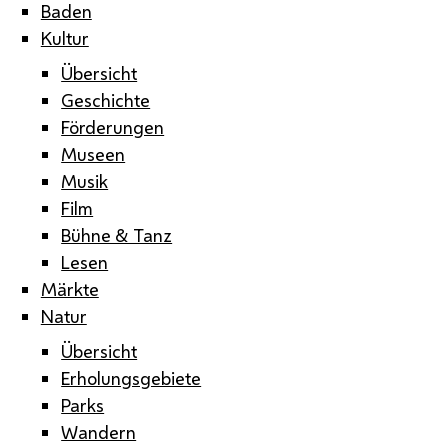
Baden
Kultur
Übersicht
Geschichte
Förderungen
Museen
Musik
Film
Bühne & Tanz
Lesen
Märkte
Natur
Übersicht
Erholungsgebiete
Parks
Wandern