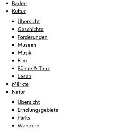
Baden
Kultur
Übersicht
Geschichte
Förderungen
Museen
Musik
Film
Bühne & Tanz
Lesen
Märkte
Natur
Übersicht
Erholungsgebiete
Parks
Wandern