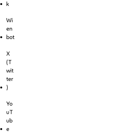
k
Wi
en
bot
X
(T
wit
ter
)
Yo
uT
ub
e