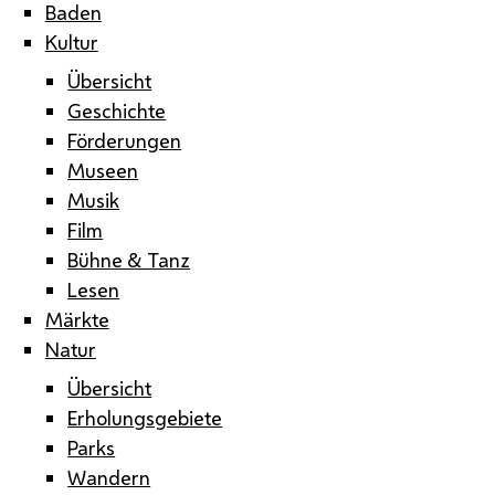
Baden
Kultur
Übersicht
Geschichte
Förderungen
Museen
Musik
Film
Bühne & Tanz
Lesen
Märkte
Natur
Übersicht
Erholungsgebiete
Parks
Wandern