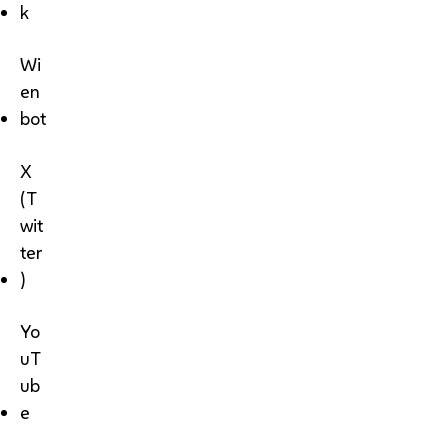
k
Wi
en
bot
X
(T
wit
ter
)
Yo
uT
ub
e