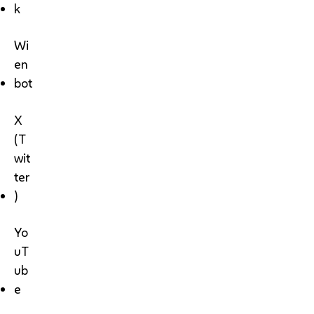
k
Wi
en
bot
X
(T
wit
ter
)
Yo
uT
ub
e