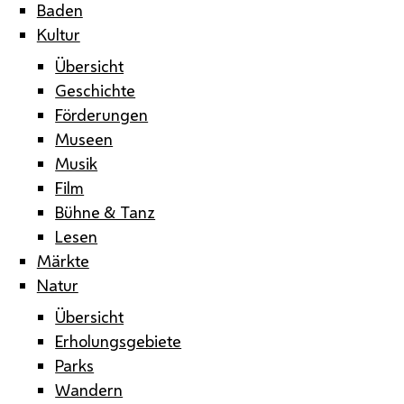
Baden
Kultur
Übersicht
Geschichte
Förderungen
Museen
Musik
Film
Bühne & Tanz
Lesen
Märkte
Natur
Übersicht
Erholungsgebiete
Parks
Wandern