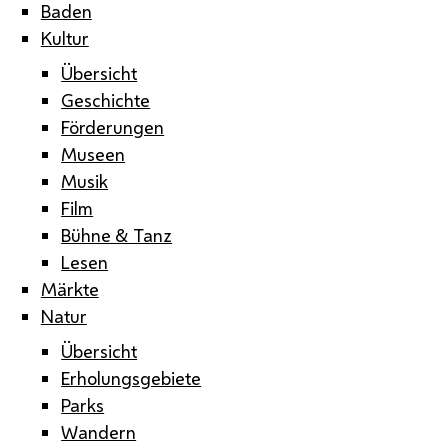
Baden
Kultur
Übersicht
Geschichte
Förderungen
Museen
Musik
Film
Bühne & Tanz
Lesen
Märkte
Natur
Übersicht
Erholungsgebiete
Parks
Wandern