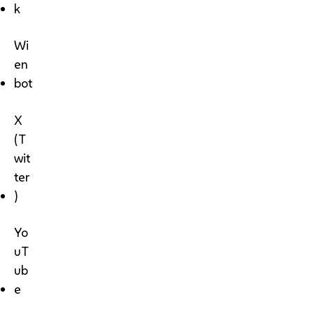
k
Wi
en
bot
X
(T
wit
ter
)
Yo
uT
ub
e