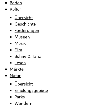
Baden
Kultur
Übersicht
Geschichte
Förderungen
Museen
Musik
Film
Bühne & Tanz
Lesen
Märkte
Natur
Übersicht
Erholungsgebiete
Parks
Wandern