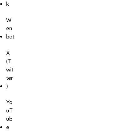
k
Wi
en
bot
X
(T
wit
ter
)
Yo
uT
ub
e