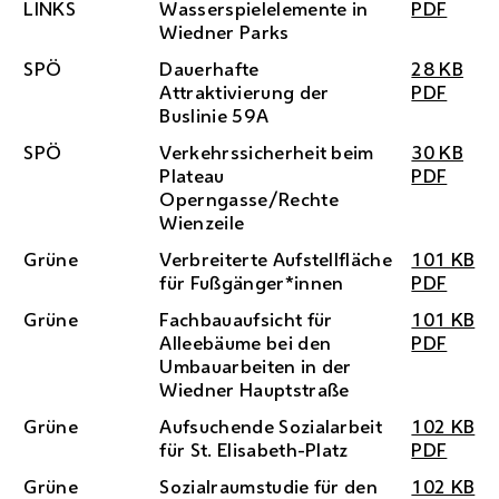
LINKS
Wasserspielelemente in
PDF
Wiedner Parks
SPÖ
Dauerhafte
28 KB
Attraktivierung der
PDF
Buslinie 59A
SPÖ
Verkehrssicherheit beim
30 KB
Plateau
PDF
Operngasse/Rechte
Wienzeile
Grüne
Verbreiterte Aufstellfläche
101 KB
für Fußgänger*innen
PDF
Grüne
Fachbauaufsicht für
101 KB
Alleebäume bei den
PDF
Umbauarbeiten in der
Wiedner Hauptstraße
Grüne
Aufsuchende Sozialarbeit
102 KB
für St. Elisabeth-Platz
PDF
Grüne
Sozialraumstudie für den
102 KB