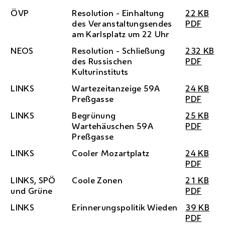
ÖVP
Resolution - Einhaltung
22 KB
des Veranstaltungsendes
PDF
am Karlsplatz um 22 Uhr
NEOS
Resolution - Schließung
232 KB
des Russischen
PDF
Kulturinstituts
LINKS
Wartezeitanzeige 59A
24 KB
Preßgasse
PDF
LINKS
Begrünung
25 KB
Wartehäuschen 59A
PDF
Preßgasse
LINKS
Cooler Mozartplatz
24 KB
PDF
LINKS,
SPÖ
Coole Zonen
21 KB
und Grüne
PDF
LINKS
Erinnerungspolitik Wieden
39 KB
PDF