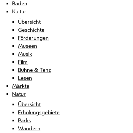
Baden
Kultur
Übersicht
Geschichte
Förderungen
Museen
Musik
Film
Bühne & Tanz
Lesen
Märkte
Natur
Übersicht
Erholungsgebiete
Parks
Wandern