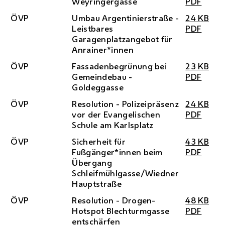
Weyringergasse
PDF
ÖVP
Umbau Argentinierstraße -
24 KB
Leistbares
PDF
Garagenplatzangebot für
Anrainer*innen
ÖVP
Fassadenbegrünung bei
23 KB
Gemeindebau -
PDF
Goldeggasse
ÖVP
Resolution - Polizeipräsenz
24 KB
vor der Evangelischen
PDF
Schule am Karlsplatz
ÖVP
Sicherheit für
43 KB
Fußgänger*innen beim
PDF
Übergang
Schleifmühlgasse/Wiedner
Hauptstraße
ÖVP
Resolution - Drogen-
48 KB
Hotspot Blechturmgasse
PDF
entschärfen