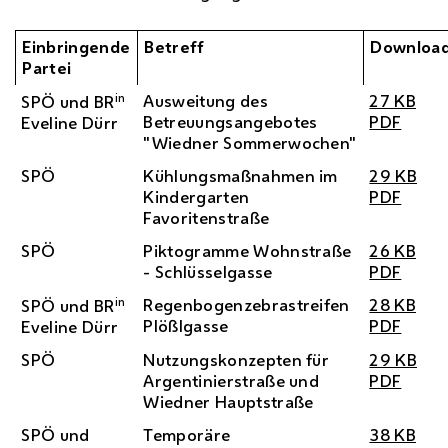
Einbringende
Betreff
Downloa
Partei
in
Ausweitung des
27 KB
SPÖ
und
BR
Betreuungsangebotes
PDF
Eveline Dürr
"Wiedner Sommerwochen"
SPÖ
Kühlungsmaßnahmen im
29 KB
Kindergarten
PDF
Favoritenstraße
SPÖ
Piktogramme Wohnstraße
26 KB
- Schlüsselgasse
PDF
in
Regenbogenzebrastreifen
28 KB
SPÖ
und
BR
Plößlgasse
PDF
Eveline Dürr
SPÖ
Nutzungskonzepten für
29 KB
Argentinierstraße und
PDF
Wiedner Hauptstraße
SPÖ
und
Temporäre
38 KB