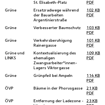
St. Elisabeth-Platz
PDF
Grüne
Ersatzradwege während
102 KB
der Bauarbeiten
PDF
Argentinierstraße
Grüne
Verbesserter Baumschutz
103 KB
PDF
Grüne
Verkehrsberuhigung
101 KB
Rainergasse
PDF
Grüne und
Kontextualisierung des
109 KB
LINKS
ehemaligen
PDF
Zwangsarbeiter*innen-
Lagers Viktorgasse
Grüne
Grünpfeil bei Ampeln
114 KB
PDF
ÖVP
Bäume in der Phorusgasse
21 KB
PDF
ÖVP
Entfernung der Ladezone -
23 KB