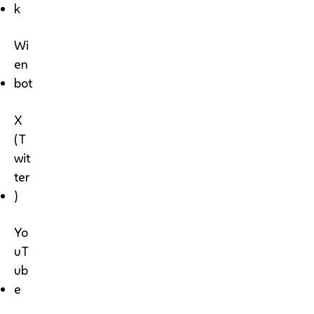
k
Wi
en
bot
X
(T
wit
ter
)
Yo
uT
ub
e