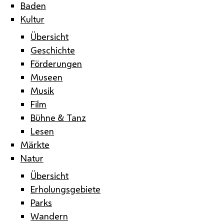
Baden
Kultur
Übersicht
Geschichte
Förderungen
Museen
Musik
Film
Bühne & Tanz
Lesen
Märkte
Natur
Übersicht
Erholungsgebiete
Parks
Wandern