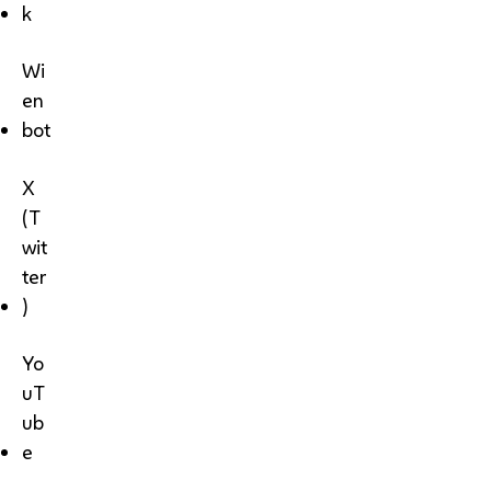
k
Wi
en
bot
X
(T
wit
ter
)
Yo
uT
ub
e