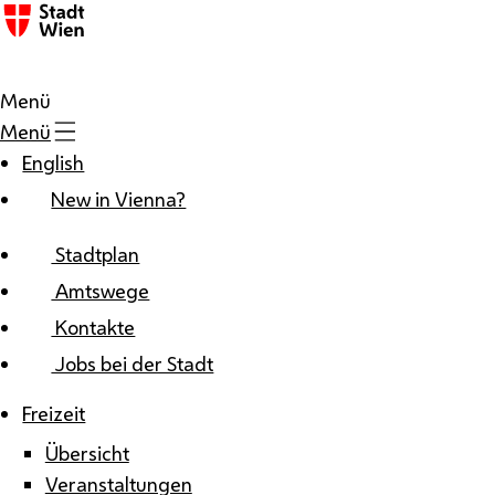
Zum Inhalt
Menü
Menü
English
New in Vienna?
Stadtplan
Amtswege
Kontakte
Jobs bei der Stadt
Freizeit
Übersicht
Veranstaltungen