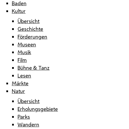
Baden
Kultur
Übersicht
Geschichte
Förderungen
Museen
Musik
Film
Bühne & Tanz
Lesen
Märkte
Natur
Übersicht
Erholungsgebiete
Parks
Wandern