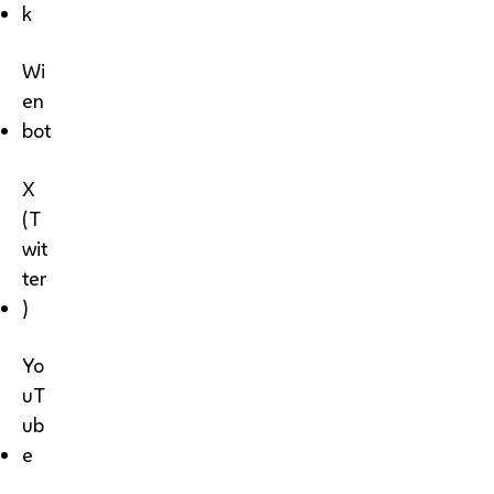
k
Wi
en
bot
X
(T
wit
ter
)
Yo
uT
ub
e