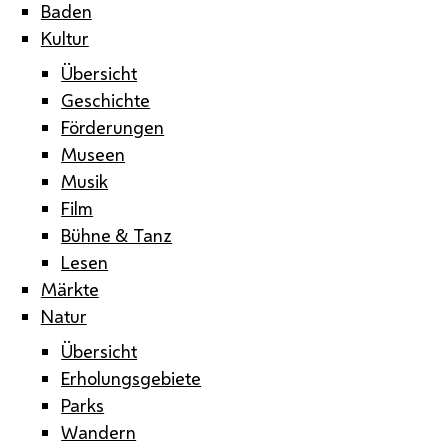
Baden
Kultur
Übersicht
Geschichte
Förderungen
Museen
Musik
Film
Bühne & Tanz
Lesen
Märkte
Natur
Übersicht
Erholungsgebiete
Parks
Wandern