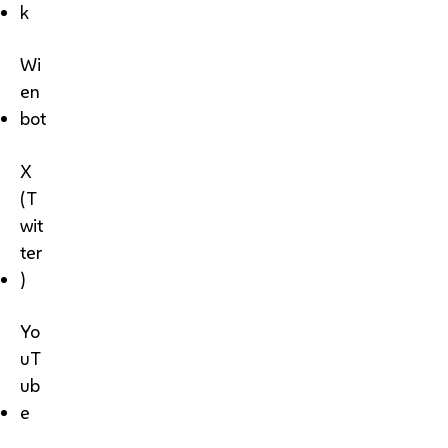
k
Wi
en
bot
X
(T
wit
ter
)
Yo
uT
ub
e