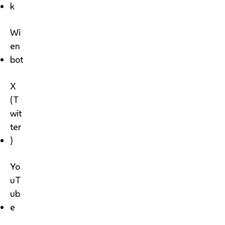
k
Wi
en
bot
X
(T
wit
ter
)
Yo
uT
ub
e