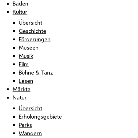
Baden
Kultur
Übersicht
Geschichte
Förderungen
Museen
Musik
Film
Bühne & Tanz
Lesen
Märkte
Natur
Übersicht
Erholungsgebiete
Parks
Wandern