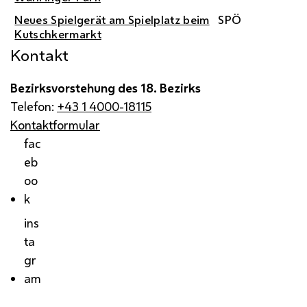
Neues Spielgerät am Spielplatz beim
SPÖ
Kutschkermarkt
Kontakt
Bezirksvorstehung des 18. Bezirks
Telefon:
+43 1 4000-18115
Kontaktformular
fac
eb
oo
k
ins
ta
gr
am