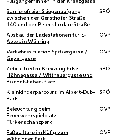
Fußgänger*innen in der Kreuzgasse
Barrierefreier Stiegenaufgang
SPÖ
zwischen der Gersthofer Straße
140 und der Peter-Jordan-Straße
Ausbau der Ladestationen für
E
-
ÖVP
Autos in Währing
Verkehrssituation Spitzergasse /
ÖVP
Geyergasse
Zebrastreifen Kreuzung Ecke
SPÖ
Höhnegasse / Witthauergasse und
Bischof-Faber-Platz
Kleinkinderparcours im Albert-Dub-
SPÖ
Park
Beleuchtung beim
ÖVP
Feuerwehrspielplatz
Türkenschanzpark
Fußballtore im Käfig vom
ÖVP
Währinger Park