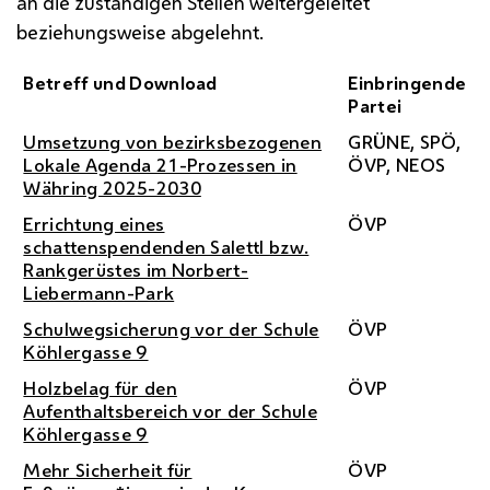
an die zuständigen Stellen weitergeleitet
beziehungsweise abgelehnt.
Betreff und Download
Einbringende
Partei
Umsetzung von bezirksbezogenen
GRÜNE,
SPÖ
,
Lokale Agenda 21-Prozessen in
ÖVP
,
NEOS
Währing 2025-2030
Errichtung eines
ÖVP
schattenspendenden Salettl
bzw
.
Rankgerüstes im Norbert-
Liebermann-Park
Schulwegsicherung vor der Schule
ÖVP
Köhlergasse 9
Holzbelag für den
ÖVP
Aufenthaltsbereich vor der Schule
Köhlergasse 9
Mehr Sicherheit für
ÖVP