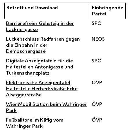
Betreff und Download
Einbringende
Partei
Barrierefreier Gehsteig in der
SPÖ
Lacknergasse
Lückenschluss Radfahren gegen
NEOS
die Einbahn in der
Dempschergasse
Digitale Anzeigetafeln für die
SPÖ
Haltestellen Antonigasse und
Türkenschanzplatz
Elektronische Anzeigentafel
ÖVP
Haltestelle Herbeckstraße Ecke
Alseggerstraße
WienMobil Station beim Währinger
ÖVP
Park
Fußballtore im Käfig vom
ÖVP
Währinger Park