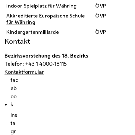
Indoor Spielplatz für Währing
ÖVP
Akkreditierte Europäische Schule
ÖVP
für Währing
Kindergartenmilliarde
ÖVP
Kontakt
Bezirksvorstehung des 18. Bezirks
Telefon:
+43 1 4000-18115
Kontaktformular
fac
eb
oo
k
ins
ta
gr