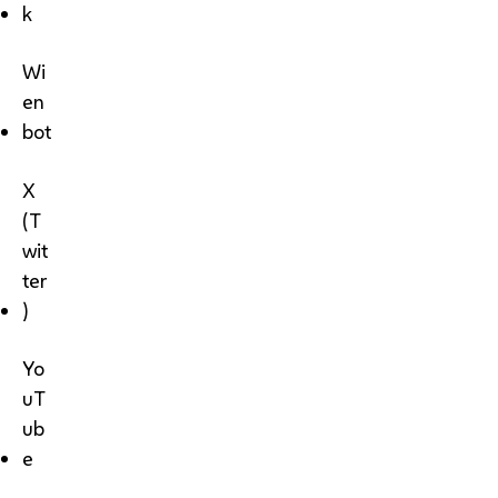
k
Wi
en
bot
X
(T
wit
ter
)
Yo
uT
ub
e