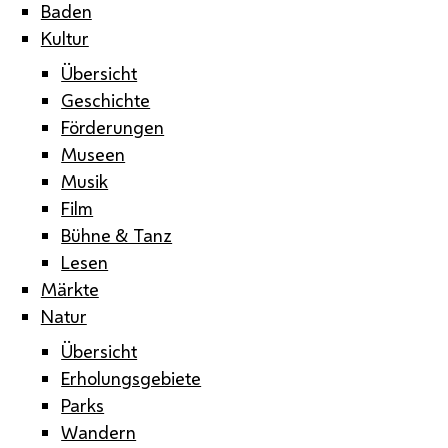
Baden
Kultur
Übersicht
Geschichte
Förderungen
Museen
Musik
Film
Bühne & Tanz
Lesen
Märkte
Natur
Übersicht
Erholungsgebiete
Parks
Wandern