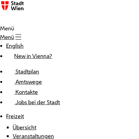
Zum Inhalt
Menü
Menü
English
New in Vienna?
Stadtplan
Amtswege
Kontakte
Jobs bei der Stadt
Freizeit
Übersicht
Veranstaltungen