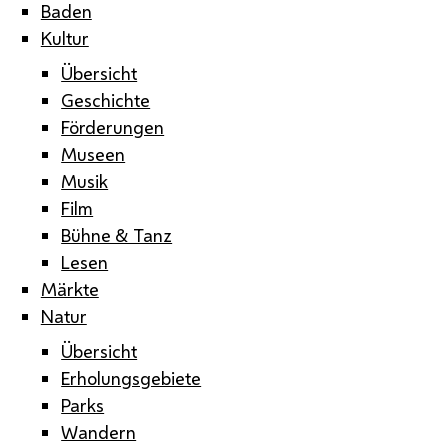
Baden
Kultur
Übersicht
Geschichte
Förderungen
Museen
Musik
Film
Bühne & Tanz
Lesen
Märkte
Natur
Übersicht
Erholungsgebiete
Parks
Wandern