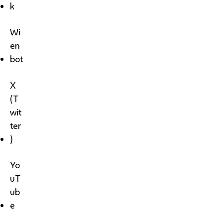
k
Wi
en
bot
X
(T
wit
ter
)
Yo
uT
ub
e