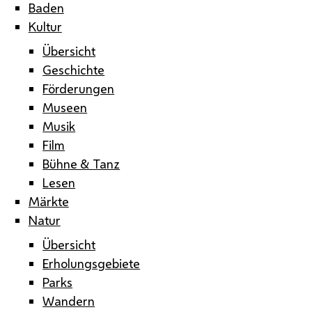
Baden
Kultur
Übersicht
Geschichte
Förderungen
Museen
Musik
Film
Bühne & Tanz
Lesen
Märkte
Natur
Übersicht
Erholungsgebiete
Parks
Wandern