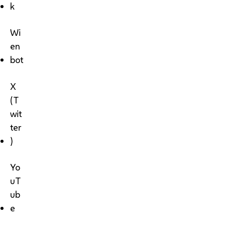
k
Wi
en
bot
X
(T
wit
ter
)
Yo
uT
ub
e