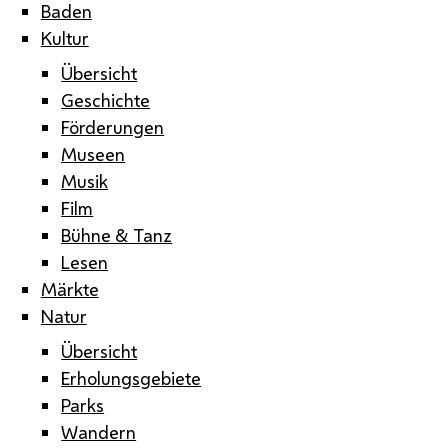
Baden
Kultur
Übersicht
Geschichte
Förderungen
Museen
Musik
Film
Bühne & Tanz
Lesen
Märkte
Natur
Übersicht
Erholungsgebiete
Parks
Wandern