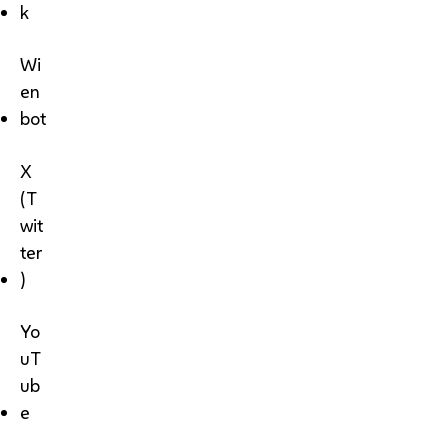
k
Wi
en
bot
X
(T
wit
ter
)
Yo
uT
ub
e