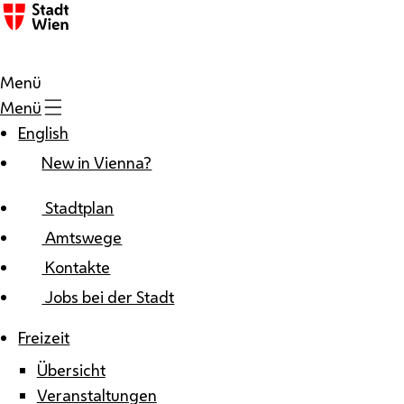
Zum Inhalt
Menü
Menü
English
New in Vienna?
Stadtplan
Amtswege
Kontakte
Jobs bei der Stadt
Freizeit
Übersicht
Veranstaltungen