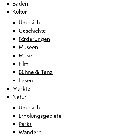
Baden
Kultur
Übersicht
Geschichte
Förderungen
Museen
Musik
Film
Bühne & Tanz
Lesen
Märkte
Natur
Übersicht
Erholungsgebiete
Parks
Wandern