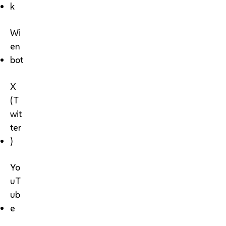
k
Wi
en
bot
X
(T
wit
ter
)
Yo
uT
ub
e