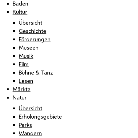
Baden
Kultur
Übersicht
Geschichte
Förderungen
Museen
Musik
Film
Bühne & Tanz
Lesen
Märkte
Natur
Übersicht
Erholungsgebiete
Parks
Wandern