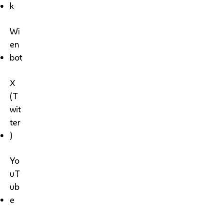
k
Wi
en
bot
X
(T
wit
ter
)
Yo
uT
ub
e