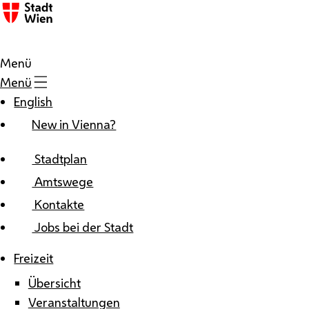
Zum Inhalt
Menü
Menü
English
New in Vienna?
Stadtplan
Amtswege
Kontakte
Jobs bei der Stadt
Freizeit
Übersicht
Veranstaltungen