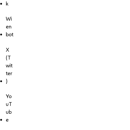
k
Wi
en
bot
X
(T
wit
ter
)
Yo
uT
ub
e