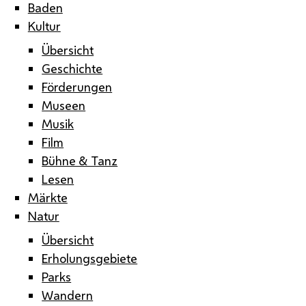
Baden
Kultur
Übersicht
Geschichte
Förderungen
Museen
Musik
Film
Bühne & Tanz
Lesen
Märkte
Natur
Übersicht
Erholungsgebiete
Parks
Wandern