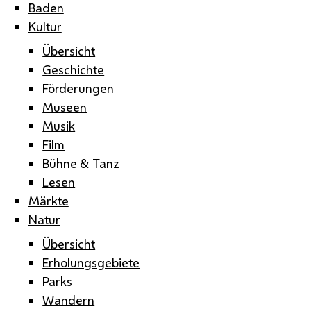
Baden
Kultur
Übersicht
Geschichte
Förderungen
Museen
Musik
Film
Bühne & Tanz
Lesen
Märkte
Natur
Übersicht
Erholungsgebiete
Parks
Wandern