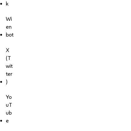
k
Wi
en
bot
X
(T
wit
ter
)
Yo
uT
ub
e