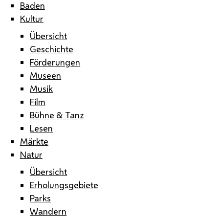
Baden
Kultur
Übersicht
Geschichte
Förderungen
Museen
Musik
Film
Bühne & Tanz
Lesen
Märkte
Natur
Übersicht
Erholungsgebiete
Parks
Wandern