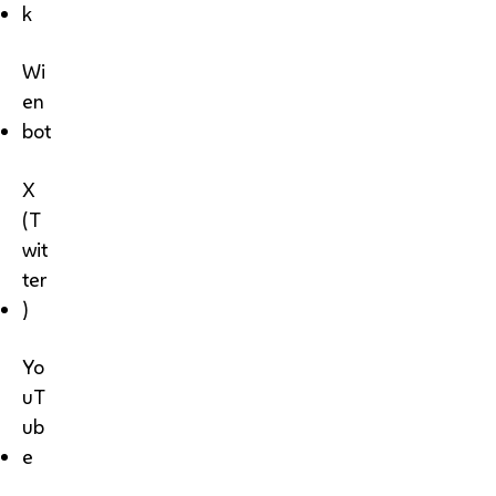
k
Wi
en
bot
X
(T
wit
ter
)
Yo
uT
ub
e