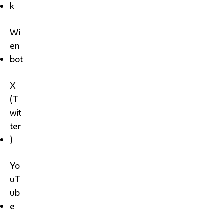
k
Wi
en
bot
X
(T
wit
ter
)
Yo
uT
ub
e