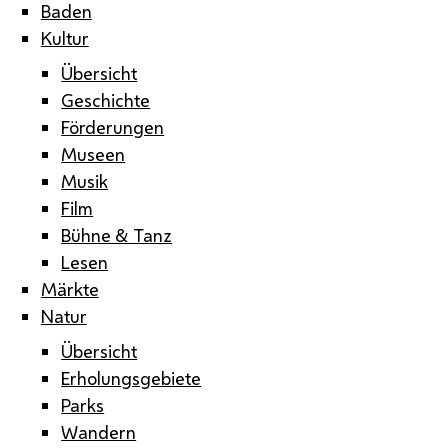
Baden
Kultur
Übersicht
Geschichte
Förderungen
Museen
Musik
Film
Bühne & Tanz
Lesen
Märkte
Natur
Übersicht
Erholungsgebiete
Parks
Wandern