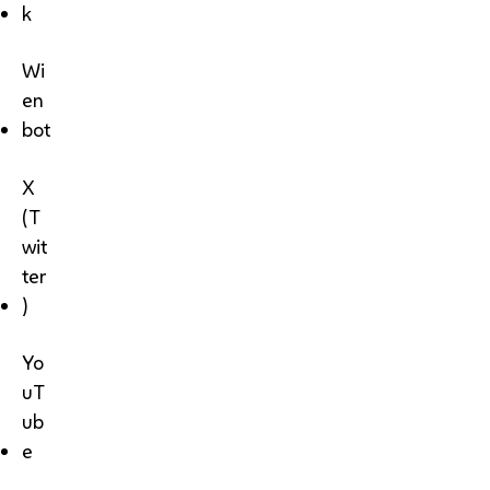
k
Wi
en
bot
X
(T
wit
ter
)
Yo
uT
ub
e