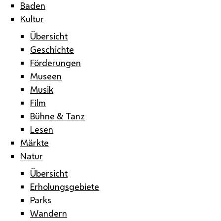
Baden
Kultur
Übersicht
Geschichte
Förderungen
Museen
Musik
Film
Bühne & Tanz
Lesen
Märkte
Natur
Übersicht
Erholungsgebiete
Parks
Wandern