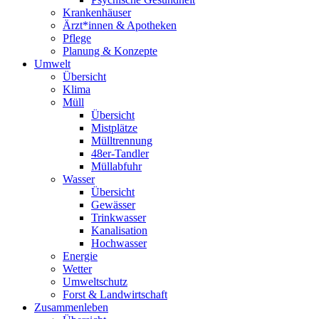
Krankenhäuser
Ärzt*innen & Apotheken
Pflege
Planung & Konzepte
Umwelt
Übersicht
Klima
Müll
Übersicht
Mistplätze
Mülltrennung
48er-Tandler
Müllabfuhr
Wasser
Übersicht
Gewässer
Trinkwasser
Kanalisation
Hochwasser
Energie
Wetter
Umweltschutz
Forst & Landwirtschaft
Zusammenleben