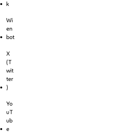
k
Wi
en
bot
X
(T
wit
ter
)
Yo
uT
ub
e