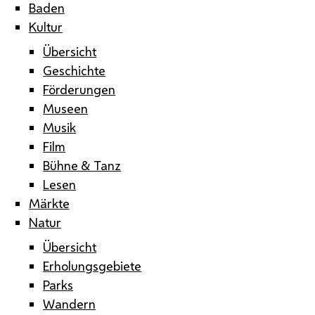
Baden
Kultur
Übersicht
Geschichte
Förderungen
Museen
Musik
Film
Bühne & Tanz
Lesen
Märkte
Natur
Übersicht
Erholungsgebiete
Parks
Wandern