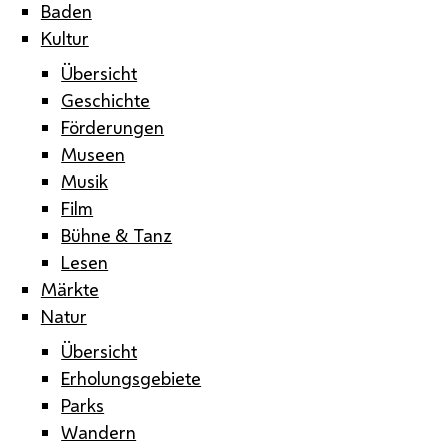
Baden
Kultur
Übersicht
Geschichte
Förderungen
Museen
Musik
Film
Bühne & Tanz
Lesen
Märkte
Natur
Übersicht
Erholungsgebiete
Parks
Wandern