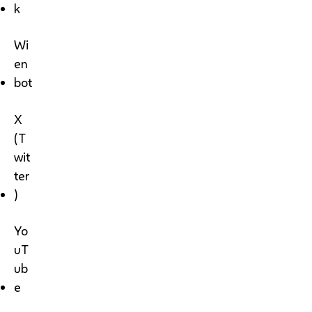
k
Wi
en
bot
X
(T
wit
ter
)
Yo
uT
ub
e