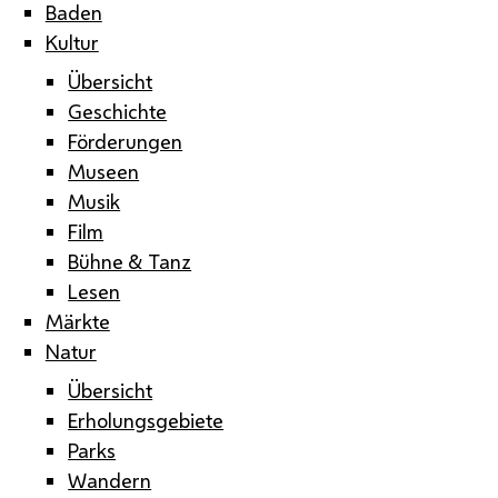
Baden
Kultur
Übersicht
Geschichte
Förderungen
Museen
Musik
Film
Bühne & Tanz
Lesen
Märkte
Natur
Übersicht
Erholungsgebiete
Parks
Wandern