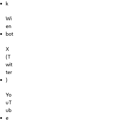
k
Wi
en
bot
X
(T
wit
ter
)
Yo
uT
ub
e