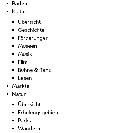
Baden
Kultur
Übersicht
Geschichte
Förderungen
Museen
Musik
Film
Bühne & Tanz
Lesen
Märkte
Natur
Übersicht
Erholungsgebiete
Parks
Wandern