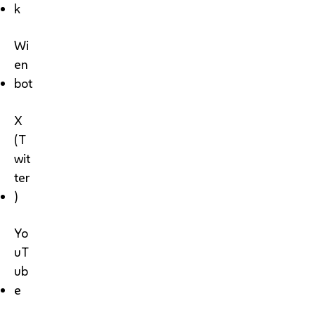
k
Wi
en
bot
X
(T
wit
ter
)
Yo
uT
ub
e