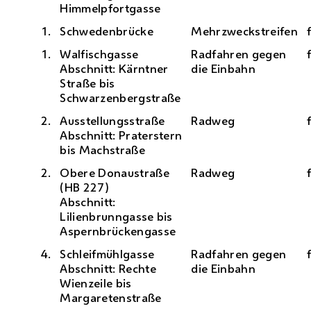
Himmelpfortgasse
1.
Schwedenbrücke
Mehrzweckstreifen
1.
Walfischgasse
Radfahren gegen
Abschnitt: Kärntner
die Einbahn
Straße bis
Schwarzenbergstraße
2.
Ausstellungsstraße
Radweg
Abschnitt: Praterstern
bis Machstraße
2.
Obere Donaustraße
Radweg
(
H
B 227)
Abschnitt:
Lilienbrunngasse bis
Aspernbrückengasse
4.
Schleifmühlgasse
Radfahren gegen
Abschnitt: Rechte
die Einbahn
Wienzeile bis
Margaretenstraße