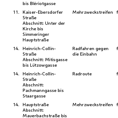
bis Blériotgasse
11.
Kaiser-Ebersdorfer
Mehrzweckstreifen
Straße
Abschnitt: Unter der
Kirche bis
Simmeringer
Hauptstraße
14.
Heinrich-Collin-
Radfahren gegen
Straße
die Einbahn
Abschnitt: Mitisgasse
bis Lützowgasse
14.
Heinrich-Collin-
Rad
route
Straße
Abschnitt:
Pachmanngasse bis
Staargasse
14.
Hauptstraße
Mehrzweckstreifen
Abschnitt:
Mauerbachstraße bis