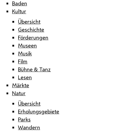
Baden
Kultur
Übersicht
Geschichte
Förderungen
Museen
Musik
Film
Bühne & Tanz
Lesen
Märkte
Natur
Übersicht
Erholungsgebiete
Parks
Wandern