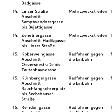
Badgasse
14.
Linzer Straße
Mehrzweckstreifen
Abschnitt:
Samptwandnergasse
bis Bujattigasse
14.
Zehetnergasse
Mehrzweckstreifen
Abschnitt: Hadikgasse
bis Linzer Straße
15.
Koberweingasse
Radfahren gegen
Abschnitt:
die Einbahn
Oeverseestraße bis
Tautenhayngasse
15.
Kürnbergergasse
Radfahren gegen
Abschnitt:
die Einbahn
Rauchfangkehrerplatz
bis Sechshauser
Straße
15.
Reindorfgasse
Radfahren gegen