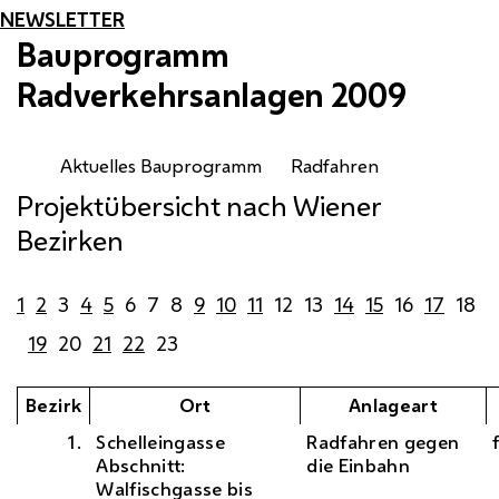
NEWSLETTER
Bauprogramm
Radverkehrsanlagen 2009
Aktuelles Bauprogramm
Radfahren
Projektübersicht nach Wiener
Bezirken
1
2
3
4
5
6
7
8
9
10
11
12
13
14
15
16
17
18
19
20
21
22
23
Bezirk
Ort
Anlageart
1.
Schelleingasse
Radfahren gegen
Abschnitt:
die Einbahn
Walfischgasse bis