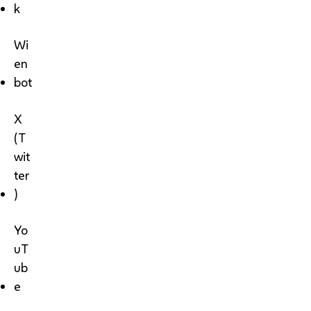
k
Wi
en
bot
X
(T
wit
ter
)
Yo
uT
ub
e