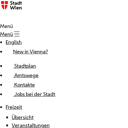
Zum Inhalt
Menü
Menü
English
New in Vienna?
Stadtplan
Amtswege
Kontakte
Jobs bei der Stadt
Freizeit
Übersicht
Veranstaltungen