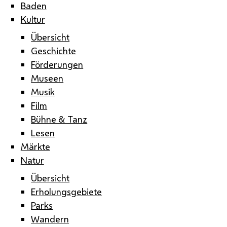
Baden
Kultur
Übersicht
Geschichte
Förderungen
Museen
Musik
Film
Bühne & Tanz
Lesen
Märkte
Natur
Übersicht
Erholungsgebiete
Parks
Wandern