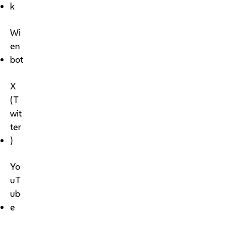
k
Wi
en
bot
X
(T
wit
ter
)
Yo
uT
ub
e