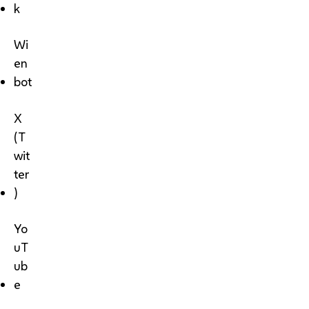
k
Wi
en
bot
X
(T
wit
ter
)
Yo
uT
ub
e