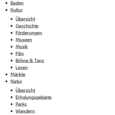
Baden
Kultur
Übersicht
Geschichte
Förderungen
Museen
Musik
Film
Bühne & Tanz
Lesen
Märkte
Natur
Übersicht
Erholungsgebiete
Parks
Wandern