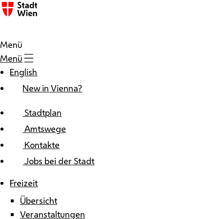
Zum Inhalt
Menü
Menü
English
New in Vienna?
Stadtplan
Amtswege
Kontakte
Jobs bei der Stadt
Freizeit
Übersicht
Veranstaltungen