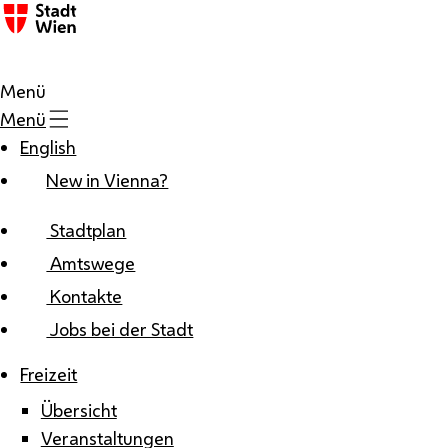
Zum Inhalt
Menü
Menü
English
New in Vienna?
Stadtplan
Amtswege
Kontakte
Jobs bei der Stadt
Freizeit
Übersicht
Veranstaltungen