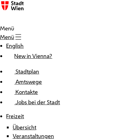
Zum Inhalt
Menü
Menü
English
New in Vienna?
Stadtplan
Amtswege
Kontakte
Jobs bei der Stadt
Freizeit
Übersicht
Veranstaltungen